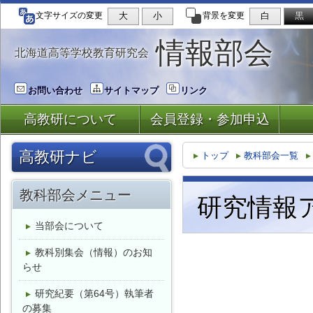
大
小
白
黒
文字サイズの変更
背景を変更
情報部会
北海道高等学校教育研究会
お問い合わせ
サイトマップ
リンク
高教研について
会員登録・参加申込
高教研ナビ
トップ
教科部会一覧
地区支部一覧
教科部会メニュー
研究情報
石狩
道南
後志
空知
道北
当部会について
オホーツク
釧根
十勝
日胆
教科別集会（情報）のお知
らせ
教科部会一覧
研究紀要（第64号）執筆者
国語
地歴公民
の募集