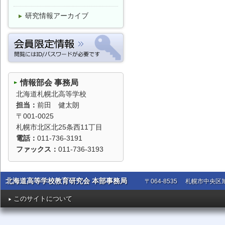
研究情報アーカイブ
数学
理科
保健体育
養護
芸術
英語
家庭
農業
情報部会 事務局
北海道札幌北高等学校
工業
商業
担当：
前田 健太朗
〒001-0025
水産
情報
札幌市北区北25条西11丁目
電話：
011-736-3191
ファックス：
011-736-3193
北海道高等学校教育研究会 本部事務局
〒064-8535
札幌市中央区旭
このサイトについて