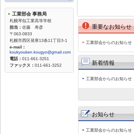
数学
理科
工業部会 事務局
札幌琴似工業高等学校
保健体育
養護
重要なお知らせ
担当：
佐藤 寿彦
芸術
英語
〒063-0833
札幌市西区発寒13条11丁目3-1
工業部会からのお知らせ
家庭
農業
e-mail：
koukyouken.kougyo@gmail.com
工業
商業
電話：
011-661-3251
新着情報
ファックス：
011-661-3252
水産
情報
工業部会からのお知らせ
お知らせ
工業部会からのお知らせ