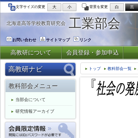
大
小
白
黒
文字サイズの変更
背景を変更
工業部会
北海道高等学校教育研究会
お問い合わせ
サイトマップ
リンク
高教研について
会員登録・参加申込
高教研ナビ
トップ
教科部会一覧
地区支部一覧
教科部会メニュー
石狩
道南
後志
空知
道北
当部会について
オホーツク
釧根
十勝
日胆
研究情報アーカイブ
教科部会一覧
国語
地歴公民