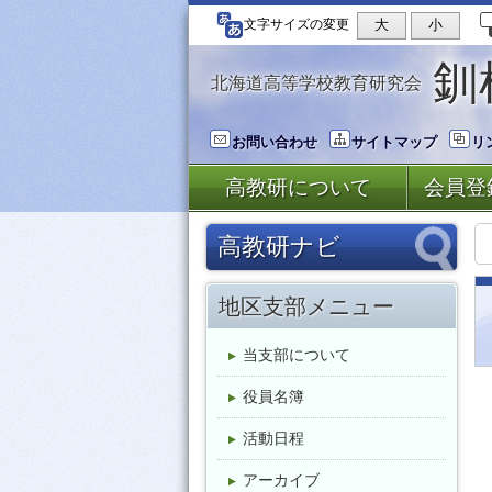
大
小
文字サイズの変更
釧
北海道高等学校教育研究会
お問い合わせ
サイトマップ
リ
高教研について
会員登
高教研ナビ
地区支部一覧
地区支部メニュー
石狩
道南
後志
空知
道北
当支部について
オホーツク
釧根
十勝
日胆
役員名簿
教科部会一覧
活動日程
アーカイブ
国語
地歴公民