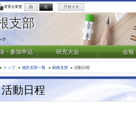
リセット
白
黒
背景を変更
根支部
ンク
録・参加申込
研究大会
会報
トップ
地区支部一覧
釧根支部
活動日程
活動日程