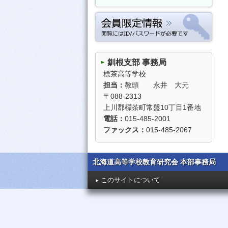
数学
理科
保健体育
養護
芸術
英語
釧根支部 事務局
標茶高等学校
家庭
農業
担当：
教頭 永井 大元
〒088-2313
工業
商業
上川郡標茶町常盤10丁目1番地
水産
情報
電話：
015-485-2001
ファックス：
015-485-2067
北海道高等学校教育研究会 本部事務局
このサイトについて